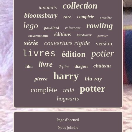
collection
japonais
bloomsbury
complete
rare
première
lego
rowling
poudlard
raincoast
éditions
hardcover
premier
couverture dure
série
couverture rigide
version
potier
livres
édition
livre
château
diagon
film
8-film
harry
blu-ray
pierre
potter
complète
relié
hogwarts
Page d'accueil
Nous joindre