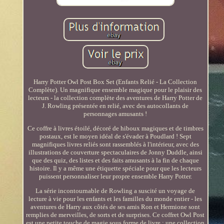
Harry Potter Owl Post Box Set (Enfants Relié - La Collection
Complète). Un magnifique ensemble magique pour le plaisir des
lecteurs - la collection complète des aventures de Harry Potter de
J. Rowling présentée en relié, avec des autocollants de
personnages amusants !
Ce coffre à livres étoilé, décoré de hiboux magiques et de timbres
postaux, est le moyen idéal de s'évader à Poudlard ! Sept
magnifiques livres reliés sont rassemblés à l'intérieur, avec des
illustrations de couverture spectaculaires de Jonny Duddle, ainsi
que des quiz, des listes et des faits amusants à la fin de chaque
histoire. Il y a même une étiquette spéciale pour que les lecteurs
puissent personnaliser leur propre ensemble Harry Potter.
La série incontournable de Rowling a suscité un voyage de
lecture à vie pour les enfants et les familles du monde entier - les
aventures de Harry aux côtés de ses amis Ron et Hermione sont
remplies de merveilles, de sorts et de surprises. Ce coffret Owl Post
est une petite touche de magie sous forme de livre ; une collection