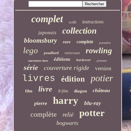
complet
instructions
scellé
collection
japonais
bloomsbury
complete
rare
première
lego
rowling
poudlard
raincoast
éditions
hardcover
premier
couverture dure
série
couverture rigide
version
potier
livres
édition
livre
château
diagon
film
8-film
harry
blu-ray
pierre
potter
complète
relié
hogwarts