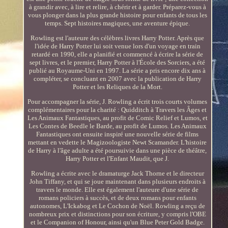
à grandir avec, à lire et relire, à chérir et à garder. Préparez-vous à
vous plonger dans la plus grande histoire pour enfants de tous les
temps. Sept histoires magiques, une aventure épique.
Rowling est l'auteure des célèbres livres Harry Potter. Après que
l'idée de Harry Potter lui soit venue lors d'un voyage en train
retardé en 1990, elle a planifié et commencé à écrire la série de
sept livres, et le premier, Harry Potter à l'École des Sorciers, a été
publié au Royaume-Uni en 1997. La série a pris encore dix ans à
compléter, se concluant en 2007 avec la publication de Harry
Potter et les Reliques de la Mort.
Pour accompagner la série, J. Rowling a écrit trois courts volumes
complémentaires pour la charité : Quidditch à Travers les Âges et
Les Animaux Fantastiques, au profit de Comic Relief et Lumos, et
Les Contes de Beedle le Barde, au profit de Lumos. Les Animaux
Fantastiques ont ensuite inspiré une nouvelle série de films
mettant en vedette le Magizoologiste Newt Scamander. L'histoire
de Harry à l'âge adulte a été poursuivie dans une pièce de théâtre,
Harry Potter et l'Enfant Maudit, que J.
Rowling a écrite avec le dramaturge Jack Thorne et le directeur
John Tiffany, et qui se joue maintenant dans plusieurs endroits à
travers le monde. Elle est également l'auteure d'une série de
romans policiers à succès, et de deux romans pour enfants
autonomes, L'Ickabog et Le Cochon de Noël. Rowling a reçu de
nombreux prix et distinctions pour son écriture, y compris l'OBE
et le Companion of Honour, ainsi qu'un Blue Peter Gold Badge.