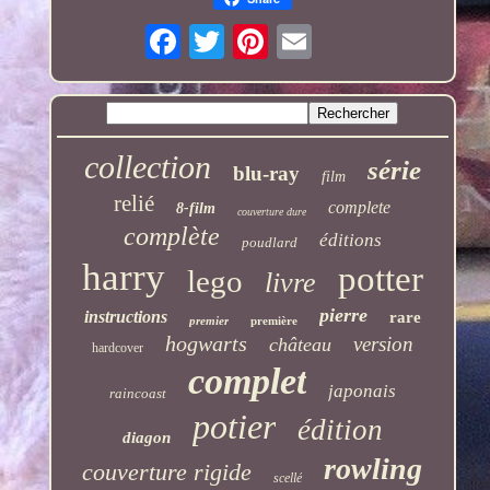
collection
série
blu-ray
film
relié
complete
8-film
couverture dure
complète
éditions
poudlard
harry
potter
lego
livre
pierre
instructions
rare
premier
première
hogwarts
version
château
hardcover
complet
japonais
raincoast
potier
édition
diagon
rowling
couverture rigide
scellé