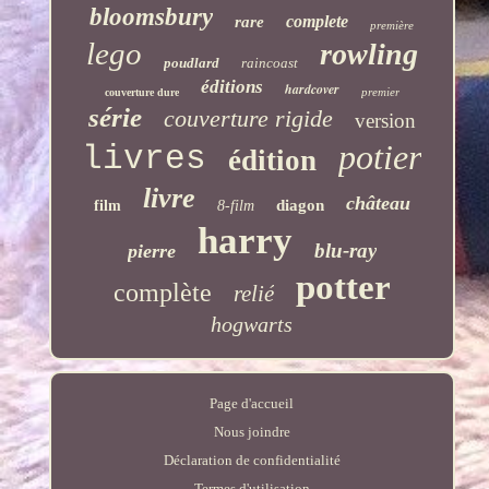
bloomsbury
complete
rare
première
lego
rowling
poudlard
raincoast
éditions
hardcover
premier
couverture dure
série
couverture rigide
version
potier
livres
édition
livre
château
diagon
film
8-film
harry
blu-ray
pierre
potter
complète
relié
hogwarts
Page d'accueil
Nous joindre
Déclaration de confidentialité
Termes d'utilisation