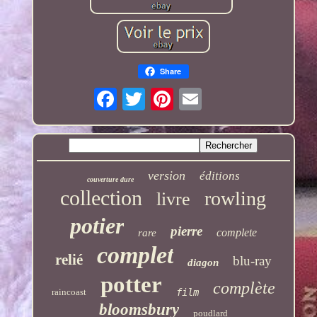
Share
version
éditions
couverture dure
collection
rowling
livre
potier
pierre
complete
rare
complet
relié
blu-ray
diagon
potter
complète
raincoast
film
bloomsbury
poudlard