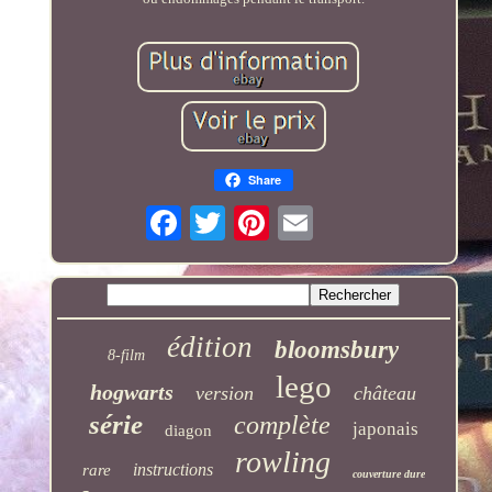
Share
édition
bloomsbury
8-film
lego
hogwarts
version
château
série
complète
japonais
diagon
rowling
instructions
rare
couverture dure