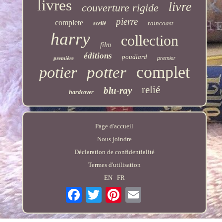
livres
livre
couverture rigide
pierre
complete
raincoast
scellé
harry
collection
film
éditions
poudlard
première
premier
complet
potier
potter
relié
blu-ray
hardcover
Page d'accueil
Nous joindre
Déclaration de confidentialité
Termes d'utilisation
EN
FR