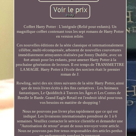
Coffret Harry Potter : L'intégrale (Relié pour enfants). Un
magnifique coffret contenant tous les sept romans de Harry Potter
en version reliée.
Ces nouvelles éditions de la série classique et internationalement
célèbre, multi-récompensée, arborent de nouvelles couvertures
immédiatement attrayantes réalisées par Jonny Duddle, avec un
fort attrait pour les enfants, pour amener Harry Potter à la
prochaine génération de lecteurs. Il est temps de TRANSMETTRE
LA MAGIE. Harry Potter à l'école des sorciers était le premier
roman de J.
Rowling, suivi des six titres suivants de la série Harry Potter, ainsi
que de trois livres écrits à des fins caritatives : Les Animaux
fantastiques, Le Quidditch à Travers les Âges et Les Contes de
Beedle le Barde. Grand Eagle Retail est l'endroit idéal pour tous
vos besoins en matière de shopping !
Nous ne pouvons pas livrer plus rapidement que ce qui est
indiqué. Les livraisons internationales prendront de 1 à 6
semaines. Veuillez contacter le service clientèle et demander une
"Autorisation de retour" avant de nous renvoyer votre article.
Nous ne pouvons pas être tenus responsables des articles perdus
ou endommagés pendant le transport.