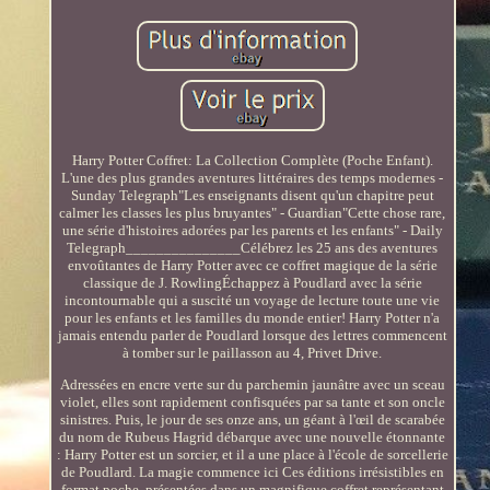
Harry Potter Coffret: La Collection Complète (Poche Enfant).
L'une des plus grandes aventures littéraires des temps modernes -
Sunday Telegraph"Les enseignants disent qu'un chapitre peut
calmer les classes les plus bruyantes" - Guardian"Cette chose rare,
une série d'histoires adorées par les parents et les enfants" - Daily
Telegraph_______________Célébrez les 25 ans des aventures
envoûtantes de Harry Potter avec ce coffret magique de la série
classique de J. RowlingÉchappez à Poudlard avec la série
incontournable qui a suscité un voyage de lecture toute une vie
pour les enfants et les familles du monde entier! Harry Potter n'a
jamais entendu parler de Poudlard lorsque des lettres commencent
à tomber sur le paillasson au 4, Privet Drive.
Adressées en encre verte sur du parchemin jaunâtre avec un sceau
violet, elles sont rapidement confisquées par sa tante et son oncle
sinistres. Puis, le jour de ses onze ans, un géant à l'œil de scarabée
du nom de Rubeus Hagrid débarque avec une nouvelle étonnante
: Harry Potter est un sorcier, et il a une place à l'école de sorcellerie
de Poudlard. La magie commence ici Ces éditions irrésistibles en
format poche, présentées dans un magnifique coffret représentant