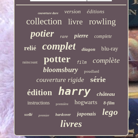
version
éditions
couverture dure
collection
rowling
livre
potier
pierre
complete
rare
complet
relié
blu-ray
diagon
potter
complète
raincoast
film
bloomsbury
poudlard
série
couverture rigide
harry
édition
château
hogwarts
instructions
8-film
première
lego
japonais
scellé
hardcover
premier
livres