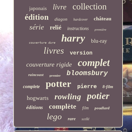
collection
livre
japonais
édition
château
diagon
hardcover
série
relié
instructions
première
harry
blu-ray
couverture dure
livres
version
complet
couverture rigide
bloomsbury
raincoast
premier
potter
pierre
complete
8-film
potier
rowling
hogwarts
complète
éditions
film
poudlard
lego
rare
scellé