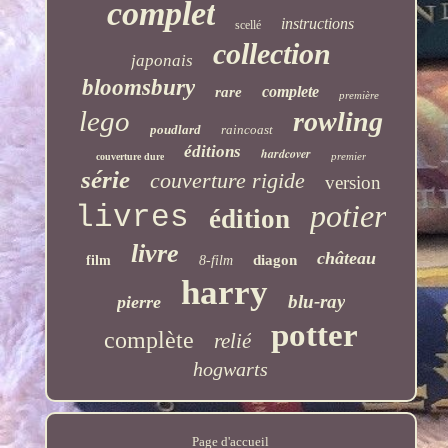
complet
instructions
scellé
collection
japonais
bloomsbury
complete
rare
première
lego
rowling
poudlard
raincoast
éditions
hardcover
premier
couverture dure
série
couverture rigide
version
potier
livres
édition
livre
château
diagon
film
8-film
harry
blu-ray
pierre
potter
complète
relié
hogwarts
Page d'accueil