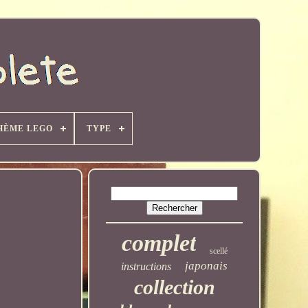
HÈME LEGO
TYPE
complet
scellé
japonais
instructions
collection