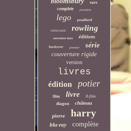
bloomsbury
rare
complete
première
lego
poudlard
rowling
raincoast
éditions
couverture dure
série
hardcover
premier
couverture rigide
version
livres
potier
édition
livre
film
8-film
château
diagon
harry
pierre
complète
blu-ray