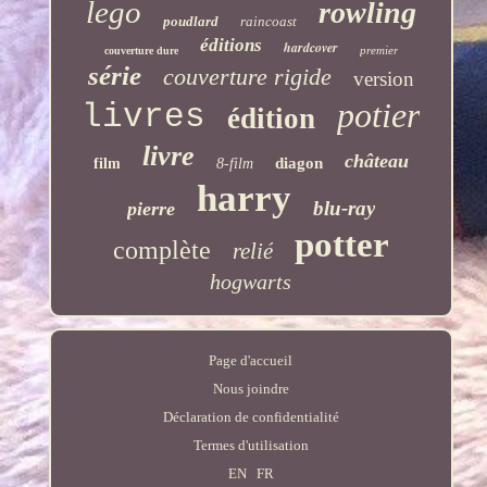
lego
rowling
poudlard
raincoast
éditions
hardcover
premier
couverture dure
série
couverture rigide
version
potier
livres
édition
livre
château
diagon
film
8-film
harry
blu-ray
pierre
potter
complète
relié
hogwarts
Page d'accueil
Nous joindre
Déclaration de confidentialité
Termes d'utilisation
EN
FR