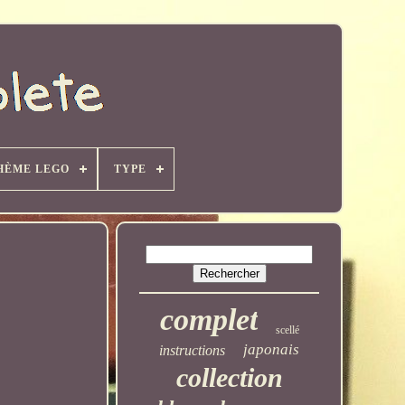
HÈME LEGO
TYPE
complet
scellé
japonais
instructions
collection