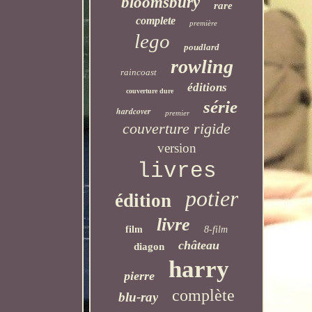
bloomsbury
rare
complete
première
lego
poudlard
rowling
raincoast
éditions
couverture dure
série
hardcover
premier
couverture rigide
version
livres
potier
édition
livre
film
8-film
château
diagon
harry
pierre
complète
blu-ray