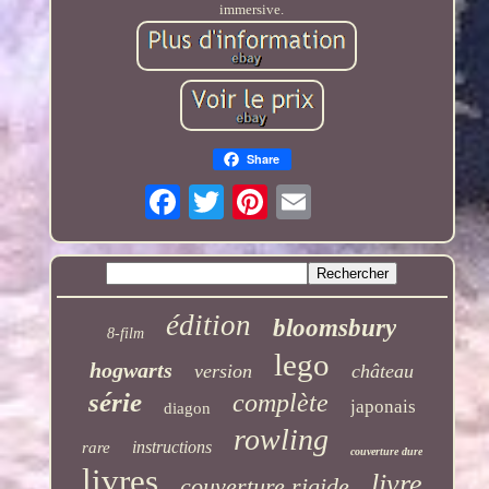
immersive.
Share
édition
bloomsbury
8-film
lego
hogwarts
version
château
série
complète
japonais
diagon
rowling
instructions
rare
couverture dure
livres
livre
couverture rigide