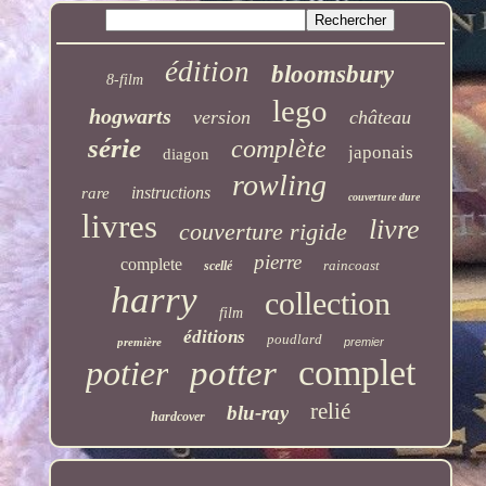
édition
bloomsbury
8-film
lego
hogwarts
version
château
série
complète
japonais
diagon
rowling
instructions
rare
couverture dure
livres
livre
couverture rigide
pierre
complete
raincoast
scellé
harry
collection
film
éditions
poudlard
première
premier
complet
potier
potter
relié
blu-ray
hardcover