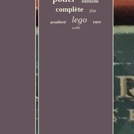
éditions
complète
film
lego
rare
poudlard
scellé