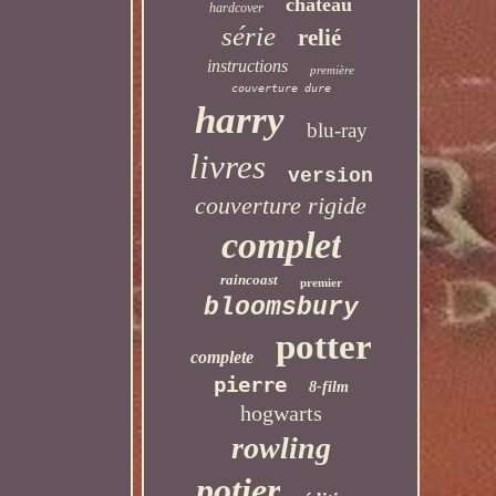
château
hardcover
série
relié
instructions
première
couverture dure
harry
blu-ray
livres
version
couverture rigide
complet
raincoast
premier
bloomsbury
potter
complete
pierre
8-film
hogwarts
rowling
potier