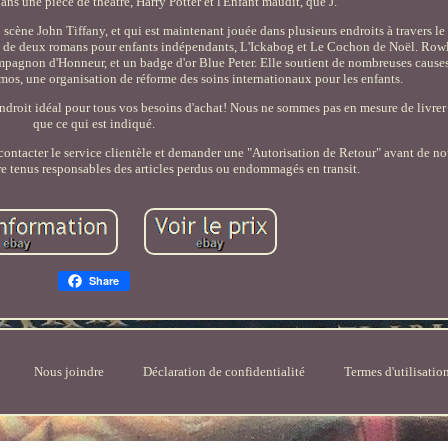
ans une pièce de théâtre, Harry Potter et l'Enfant maudit, que J.
scène John Tiffany, et qui est maintenant jouée dans plusieurs endroits à travers le
 et de deux romans pour enfants indépendants, L'Ickabog et Le Cochon de Noël. Rowl
mpagnon d'Honneur, et un badge d'or Blue Peter. Elle soutient de nombreuses cause
Lumos, une organisation de réforme des soins internationaux pour les enfants.
endroit idéal pour tous vos besoins d'achat! Nous ne sommes pas en mesure de livre
que ce qui est indiqué.
 contacter le service clientèle et demander une "Autorisation de Retour" avant de n
re tenus responsables des articles perdus ou endommagés en transit.
Share
Nous joindre
Déclaration de confidentialité
Termes d'utilisatio