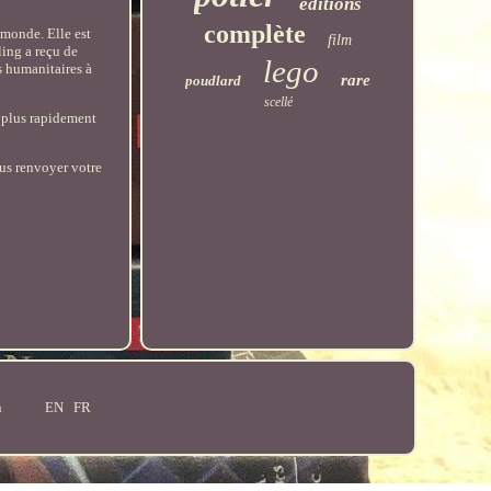
éditions
complète
 monde. Elle est
film
ing a reçu de
lego
s humanitaires à
rare
poudlard
scellé
r plus rapidement
ous renvoyer votre
n
EN
FR