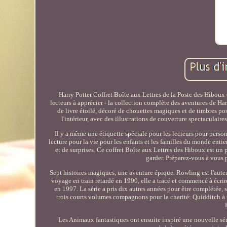
Harry Potter Coffret Boîte aux Lettres de la Poste des Hiboux 
lecteurs à apprécier - la collection complète des aventures de Ha
de livre étoilé, décoré de chouettes magiques et de timbres po
l'intérieur, avec des illustrations de couverture spectaculaire
Il y a même une étiquette spéciale pour les lecteurs pour perso
lecture pour la vie pour les enfants et les familles du monde enti
et de surprises. Ce coffret Boîte aux Lettres des Hiboux est un pe
garder. Préparez-vous à vous p
Sept histoires magiques, une aventure épique. Rowling est l'auteur
voyage en train retardé en 1990, elle a tracé et commencé à écrire
en 1997. La série a pris dix autres années pour être complétée, 
trois courts volumes compagnons pour la charité: Quidditch à t
Les Animaux fantastiques ont ensuite inspiré une nouvelle sér