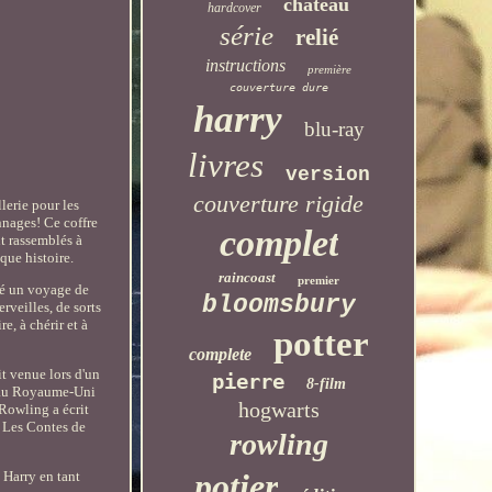
château
hardcover
série
relié
instructions
première
couverture dure
harry
blu-ray
livres
version
couverture rigide
lerie pour les
nnages! Ce coffre
complet
nt rassemblés à
aque histoire.
raincoast
premier
ité un voyage de
bloomsbury
rveilles, de sorts
e, à chérir et à
potter
complete
it venue lors d'un
pierre
8-film
ié au Royaume-Uni
hogwarts
 Rowling a écrit
t Les Contes de
rowling
potier
 Harry en tant