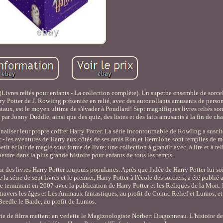
(Livres reliés pour enfants - La collection complète). Un superbe ensemble de sorcel
rry Potter de J. Rowling présentée en relié, avec des autocollants amusants de perso
staux, est le moyen ultime de s'évader à Poudlard! Sept magnifiques livres reliés so
s par Jonny Duddle, ainsi que des quiz, des listes et des faits amusants à la fin de ch
nnaliser leur propre coffret Harry Potter. La série incontournable de Rowling a susc
er - les aventures de Harry aux côtés de ses amis Ron et Hermione sont remplies de me
tit éclair de magie sous forme de livre; une collection à grandir avec, à lire et à relir
erdre dans la plus grande histoire pour enfants de tous les temps.
 des livres Harry Potter toujours populaires. Après que l'idée de Harry Potter lui so
 la série de sept livres et le premier, Harry Potter à l'école des sorciers, a été publ
se terminant en 2007 avec la publication de Harry Potter et les Reliques de la Mort.
ravers les âges et Les Animaux fantastiques, au profit de Comic Relief et Lumos, e
Beedle le Barde, au profit de Lumos.
ie de films mettant en vedette le Magizoologiste Norbert Dragonneau. L'histoire de