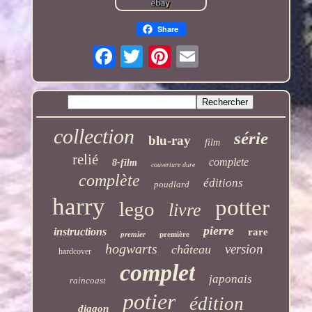
Share
collection
série
blu-ray
film
relié
complete
8-film
couverture dure
complète
éditions
poudlard
harry
potter
lego
livre
pierre
instructions
rare
premier
première
hogwarts
version
château
hardcover
complet
japonais
raincoast
potier
édition
diagon