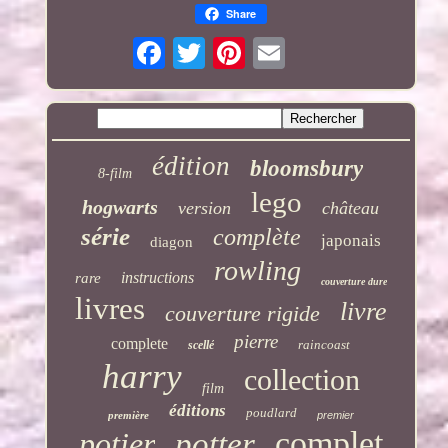
Share
édition
bloomsbury
8-film
lego
hogwarts
version
château
série
complète
japonais
diagon
rowling
instructions
rare
couverture dure
livres
livre
couverture rigide
pierre
complete
raincoast
scellé
harry
collection
film
éditions
poudlard
première
premier
complet
potier
potter