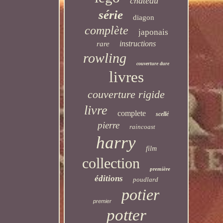
château
série
diagon
complète
japonais
instructions
rare
rowling
couverture dure
livres
couverture rigide
livre
complete
scellé
pierre
raincoast
harry
film
collection
première
éditions
poudlard
potier
premier
potter