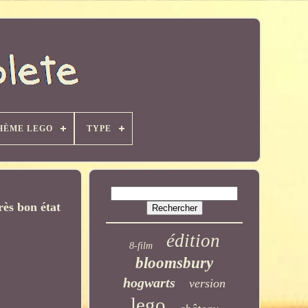
HÈME LEGO
TYPE
rès bon état
édition
8-film
bloomsbury
hogwarts
version
lego