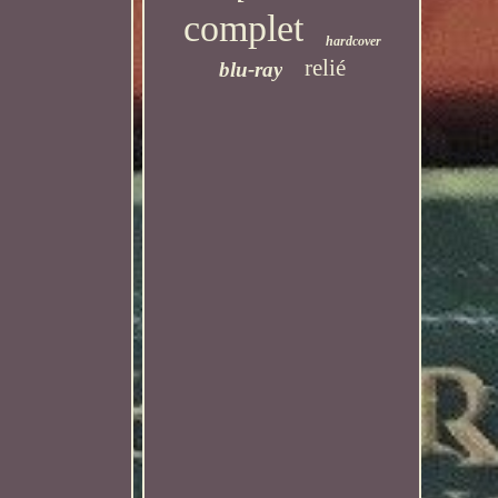
complet
hardcover
relié
blu-ray