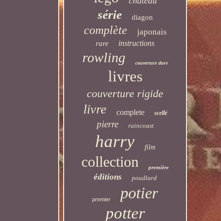
château
série
diagon
complète
japonais
instructions
rare
rowling
couverture dure
livres
couverture rigide
livre
complete
scellé
pierre
raincoast
harry
film
collection
première
éditions
poudlard
potier
premier
potter