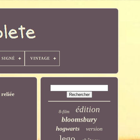
SIGNÉ
VINTAGE
reliée
édition
8-film
bloomsbury
hogwarts
version
lego