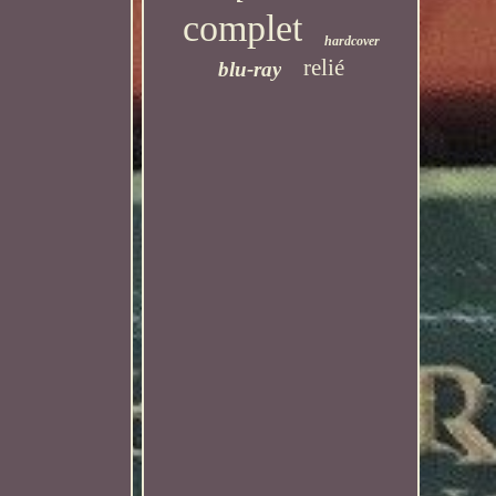
complet
hardcover
relié
blu-ray