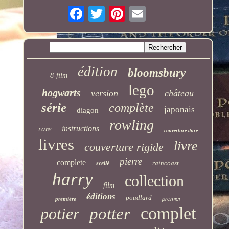
édition
bloomsbury
8-film
lego
hogwarts
version
château
série
complète
japonais
diagon
rowling
instructions
rare
couverture dure
livres
livre
couverture rigide
pierre
complete
raincoast
scellé
harry
collection
film
éditions
poudlard
première
premier
complet
potier
potter