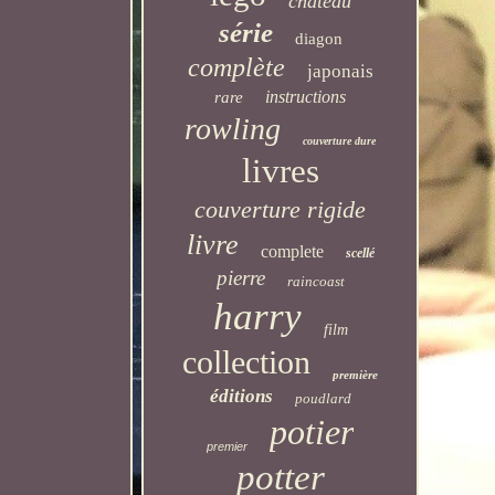
château
série
diagon
complète
japonais
instructions
rare
rowling
couverture dure
livres
couverture rigide
livre
complete
scellé
pierre
raincoast
harry
film
collection
première
éditions
poudlard
potier
premier
potter