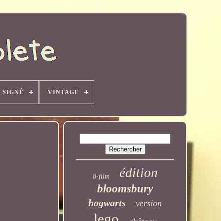
SIGNÉ
VINTAGE
édition
8-film
bloomsbury
hogwarts
version
lego