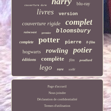
harry
blu-ray
couverture dure
livres
version
complet
couverture rigide
bloomsbury
raincoast
premier
potter
pierre
complete
8-film
potier
rowling
hogwarts
complète
éditions
film
poudlard
lego
rare
scellé
Page d'accueil
Nous joindre
Déclaration de confidentialité
Termes d'utilisation