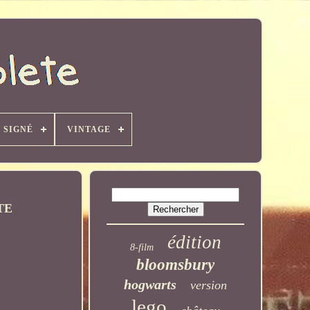
SIGNÉ
VINTAGE
ITE
édition
8-film
bloomsbury
hogwarts
version
lego