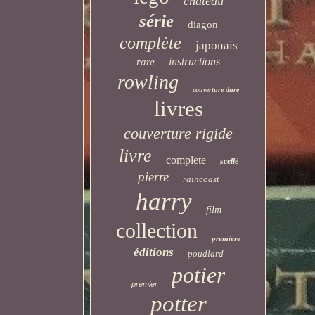
château
série
diagon
complète
japonais
instructions
rare
rowling
couverture dure
livres
couverture rigide
livre
complete
scellé
pierre
raincoast
harry
film
collection
première
éditions
poudlard
potier
premier
potter