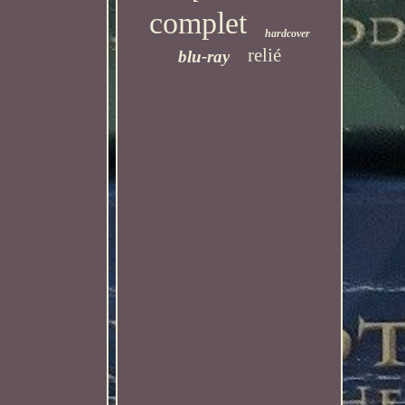
complet
hardcover
relié
blu-ray