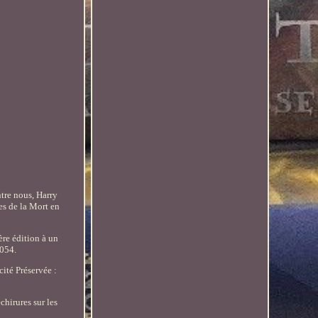
tre nous, Harry
ues de la Mort en
ère édition à un
1054.
ité Préservée :
chirures sur les