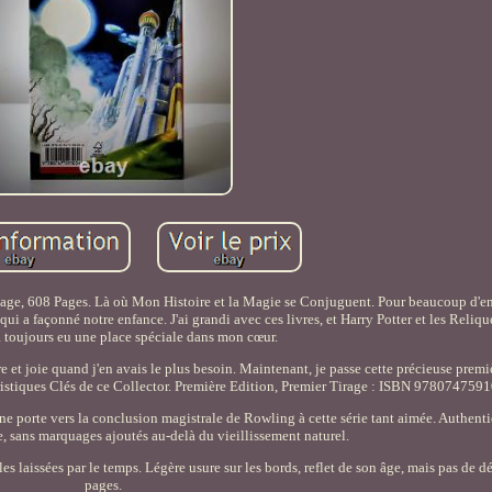
ritage, 608 Pages. Là où Mon Histoire et la Magie se Conjuguent. Pour beaucoup d'en
qui a façonné notre enfance. J'ai grandi avec ces livres, et Harry Potter et les Reliq
 a toujours eu une place spéciale dans mon cœur.
 et joie quand j'en avais le plus besoin. Maintenant, je passe cette précieuse premi
ristiques Clés de ce Collector. Première Edition, Premier Tirage : ISBN 978074759
e porte vers la conclusion magistrale de Rowling à cette série tant aimée. Authentic
e, sans marquages ajoutés au-delà du vieillissement naturel.
s laissées par le temps. Légère usure sur les bords, reflet de son âge, mais pas de dé
pages.