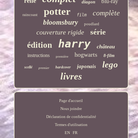
relié
blu-ray
diagon
potter
complète
raincoast
film
bloomsbury
poudlard
série
couverture rigide
harry
édition
château
hogwarts
instructions
8-film
première
lego
japonais
scellé
hardcover
premier
livres
Page d'accueil
Nous joindre
Déclaration de confidentialité
Termes d'utilisation
EN
FR