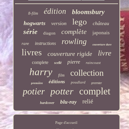
édition
bloomsbury
8-film
lego
hogwarts
version
château
série
complète
japonais
diagon
rowling
instructions
rare
couverture dure
livres
livre
couverture rigide
pierre
complete
raincoast
scellé
harry
collection
film
éditions
poudlard
première
premier
complet
potier
potter
relié
blu-ray
hardcover
Page d'accueil