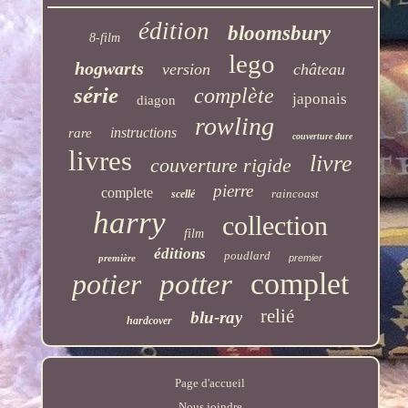
édition
bloomsbury
8-film
lego
hogwarts
version
château
série
complète
japonais
diagon
rowling
instructions
rare
couverture dure
livres
livre
couverture rigide
pierre
complete
raincoast
scellé
harry
collection
film
éditions
poudlard
première
premier
complet
potier
potter
relié
blu-ray
hardcover
Page d'accueil
Nous joindre