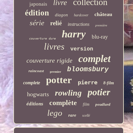
collection
livre
japonais
édition
château
diagon
hardcover
série
relié
instructions
première
harry
blu-ray
couverture dure
livres
version
complet
couverture rigide
bloomsbury
raincoast
premier
potter
pierre
complete
8-film
potier
rowling
hogwarts
complète
éditions
film
poudlard
lego
rare
scellé