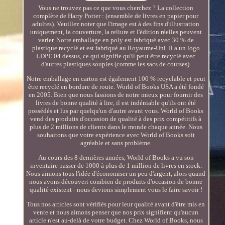
Vous ne trouvez pas ce que vous cherchez ? La collection
complète de Harry Potter : (ensemble de livres en papier pour
adultes). Veuillez noter que l'image est à des fins d'illustration
uniquement, la couverture, la reliure et l'édition réelles peuvent
varier. Notre emballage en poly est fabriqué avec 30 % de
plastique recyclé et est fabriqué au Royaume-Uni. Il a un logo
LDPE 04 dessus, ce qui signifie qu'il peut être recyclé avec
d'autres plastiques souples (comme les sacs de courses).
Notre emballage en carton est également 100 % recyclable et peut
être recyclé en bordure de route. World of Books USA a été fondé
en 2005. Bien que nous fassions de notre mieux pour fournir des
livres de bonne qualité à lire, il est indéniable qu'ils ont été
possédés et lus par quelqu'un d'autre avant vous. World of Books
vend des produits d'occasion de qualité à des prix compétitifs à
plus de 2 millions de clients dans le monde chaque année. Nous
souhaitons que votre expérience avec World of Books soit
agréable et sans problème.
Au cours des 8 dernières années, World of Books a vu son
inventaire passer de 1000 à plus de 1 million de livres en stock.
Nous aimons tous l'idée d'économiser un peu d'argent, alors quand
nous avons découvert combien de produits d'occasion de bonne
qualité existent - nous devions simplement vous le faire savoir !
Tous nos articles sont vérifiés pour leur qualité avant d'être mis en
vente et nous aimons penser que nos prix signifient qu'aucun
article n'est au-delà de votre budget. Chez World of Books, nous