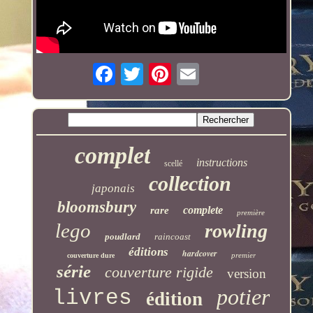
complet
instructions
scellé
collection
japonais
bloomsbury
complete
rare
première
lego
rowling
poudlard
raincoast
éditions
hardcover
premier
couverture dure
série
couverture rigide
version
potier
livres
édition