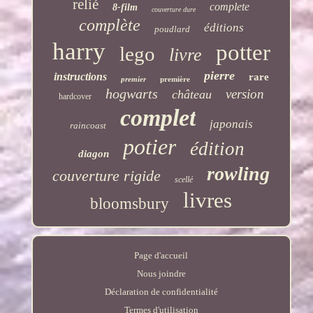
relié
complete
8-film
couverture dure
complète
éditions
poudlard
harry
potter
lego
livre
pierre
instructions
rare
premier
première
hogwarts
version
château
hardcover
complet
japonais
raincoast
potier
édition
diagon
rowling
couverture rigide
scellé
livres
bloomsbury
Page d'accueil
Nous joindre
Déclaration de confidentialité
Termes d'utilisation