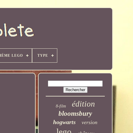
HÈME LEGO
TYPE
édition
8-film
bloomsbury
hogwarts
version
lego