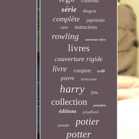
château
série
diagon
complète
japonais
instructions
rare
rowling
couverture dure
livres
couverture rigide
livre
complete
scellé
pierre
raincoast
harry
film
collection
première
éditions
poudlard
potier
premier
potter