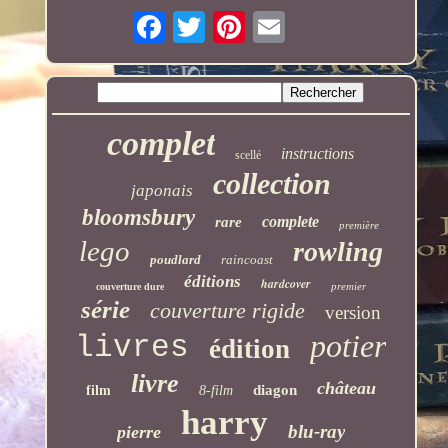
complet
instructions
scellé
collection
japonais
bloomsbury
complete
rare
première
lego
rowling
poudlard
raincoast
éditions
hardcover
premier
couverture dure
série
couverture rigide
version
potier
livres
édition
livre
château
diagon
film
8-film
harry
blu-ray
pierre