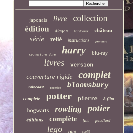
collection
livre
japonais
édition
château
diagon
hardcover
série
relié
instructions
première
harry
blu-ray
couverture dure
livres
version
complet
couverture rigide
bloomsbury
raincoast
premier
potter
pierre
complete
8-film
potier
rowling
hogwarts
complète
éditions
film
poudlard
lego
rare
scellé