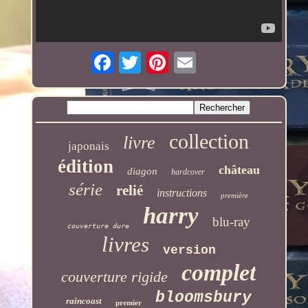
collection
livre
japonais
édition
château
diagon
hardcover
série
relié
instructions
première
harry
blu-ray
couverture dure
livres
version
complet
couverture rigide
bloomsbury
raincoast
premier