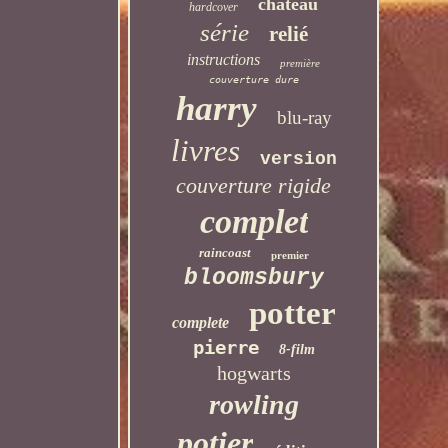
château
hardcover
série
relié
instructions
première
couverture dure
harry
blu-ray
livres
version
couverture rigide
complet
raincoast
premier
bloomsbury
potter
complete
pierre
8-film
hogwarts
rowling
potier