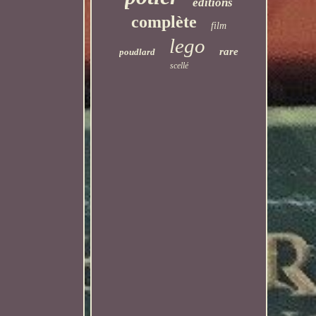
éditions
complète
film
lego
rare
poudlard
scellé