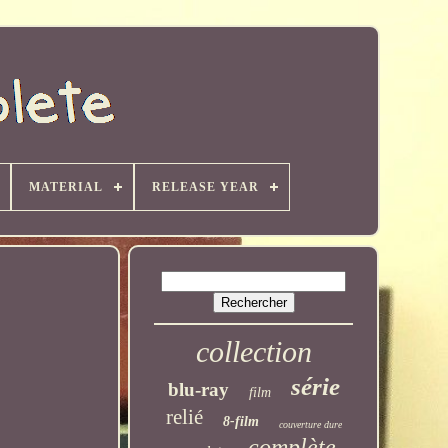
MATERIAL
RELEASE YEAR
collection
série
blu-ray
film
relié
8-film
couverture dure
complète