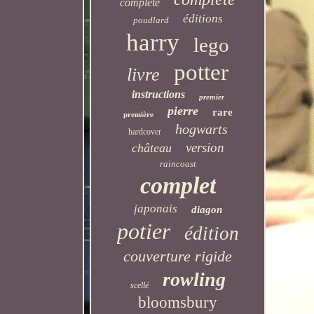
complete
éditions
poudlard
harry
lego
potter
livre
instructions
premier
pierre
rare
première
hogwarts
hardcover
version
château
raincoast
complet
japonais
diagon
potier
édition
couverture rigide
rowling
scellé
bloomsbury