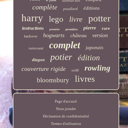
couverture dure
complète
éditions
poudlard
harry
potter
lego
livre
pierre
instructions
rare
premier
première
hogwarts
version
château
hardcover
complet
japonais
raincoast
potier
édition
diagon
rowling
couverture rigide
scellé
livres
bloomsbury
Page d'accueil
Nous joindre
Déclaration de confidentialité
Termes d'utilisation