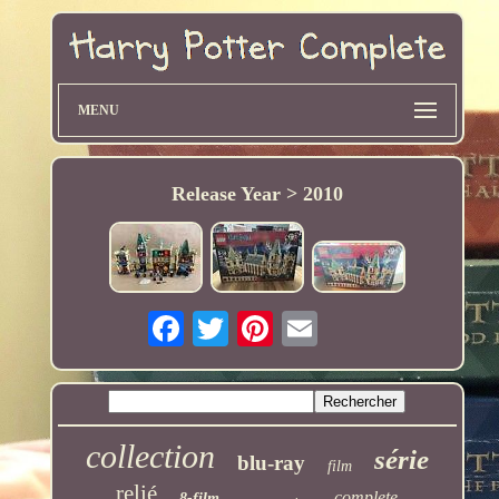
MENU
Release Year > 2010
collection
série
blu-ray
film
relié
complete
8-film