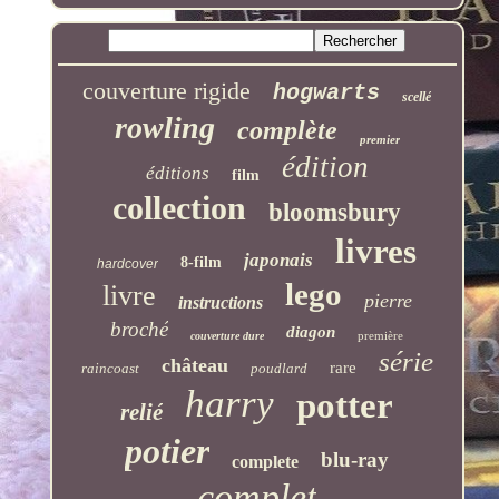
couverture rigide
hogwarts
scellé
rowling
complète
premier
édition
éditions
film
collection
bloomsbury
livres
japonais
8-film
hardcover
lego
livre
pierre
instructions
broché
diagon
première
couverture dure
série
château
rare
raincoast
poudlard
harry
potter
relié
potier
blu-ray
complete
complet