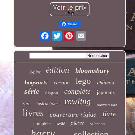
Share
édition
bloomsbury
8-film
lego
hogwarts
version
château
série
complète
japonais
diagon
rowling
instructions
rare
couverture dure
livres
livre
couverture rigide
pierre
complete
raincoast
scellé
harry
collection