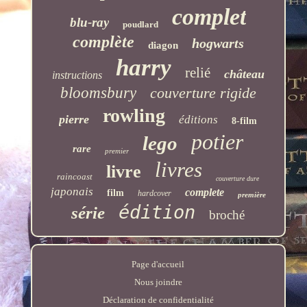
complet
blu-ray
poudlard
complète
hogwarts
diagon
harry
relié
château
instructions
bloomsbury
couverture rigide
rowling
pierre
éditions
8-film
potier
lego
rare
premier
livres
livre
raincoast
couverture dure
japonais
complete
film
hardcover
première
édition
série
broché
Page d'accueil
Nous joindre
Déclaration de confidentialité