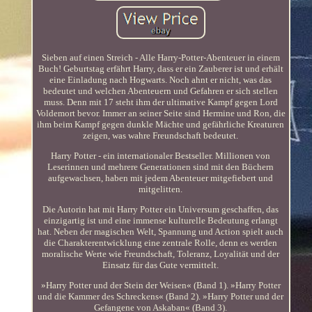
Sieben auf einen Streich - Alle Harry-Potter-Abenteuer in einem
Buch! Geburtstag erfährt Harry, dass er ein Zauberer ist und erhält
eine Einladung nach Hogwarts. Noch ahnt er nicht, was das
bedeutet und welchen Abenteuern und Gefahren er sich stellen
muss. Denn mit 17 steht ihm der ultimative Kampf gegen Lord
Voldemort bevor. Immer an seiner Seite sind Hermine und Ron, die
ihm beim Kampf gegen dunkle Mächte und gefährliche Kreaturen
zeigen, was wahre Freundschaft bedeutet.
Harry Potter - ein internationaler Bestseller. Millionen von
Leserinnen und mehrere Generationen sind mit den Büchern
aufgewachsen, haben mit jedem Abenteuer mitgefiebert und
mitgelitten.
Die Autorin hat mit Harry Potter ein Universum geschaffen, das
einzigartig ist und eine immense kulturelle Bedeutung erlangt
hat. Neben der magischen Welt, Spannung und Action spielt auch
die Charakterentwicklung eine zentrale Rolle, denn es werden
moralische Werte wie Freundschaft, Toleranz, Loyalität und der
Einsatz für das Gute vermittelt.
»Harry Potter und der Stein der Weisen« (Band 1). »Harry Potter
und die Kammer des Schreckens« (Band 2). »Harry Potter und der
Gefangene von Askaban« (Band 3).