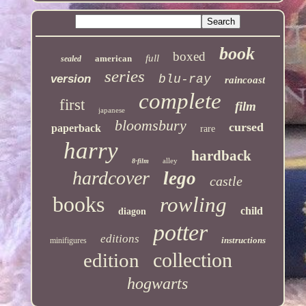
book
boxed
full
american
sealed
series
version
blu-ray
raincoast
complete
first
film
japanese
bloomsbury
cursed
paperback
rare
harry
hardback
alley
8-film
hardcover
lego
castle
books
rowling
child
diagon
potter
editions
instructions
minifigures
collection
edition
hogwarts